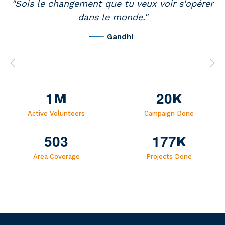
té
"Sois le changement que tu veux voir s'opérer
dans le monde."
Gandhi
1
2
0
M
K
Active Volunteers
Campaign Done
5
0
3
1
7
7
K
Area Coverage
Projects Done