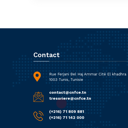
Contact
Rue Ferjani Bel Haj Ammar Cité El khadhra
1003 Tunis, Tunisie
contact@cnfce.tn
tresoriere@cnfce.tn
(+216) 71 809 881
(+216) 71 142 000