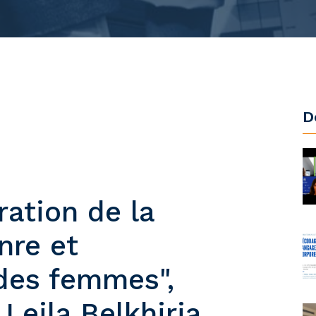
D
ration de la
nre et
des femmes",
Leila Belkhiria