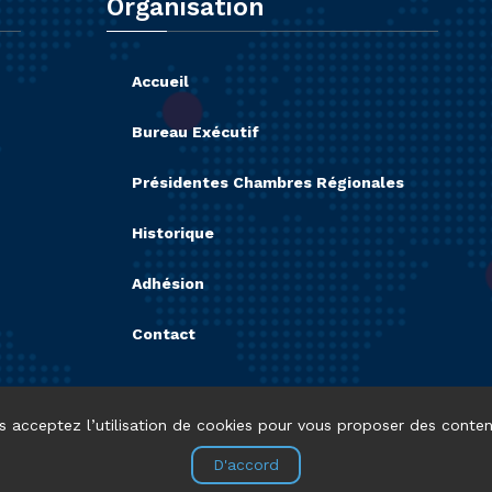
Organisation
Accueil
Bureau Exécutif
Présidentes Chambres Régionales
Historique
Adhésion
Contact
us acceptez l’utilisation de cookies pour vous proposer des conten
D'accord
2021 - Tous droits réservés CNFCE - Site réalisé par INTERACTI