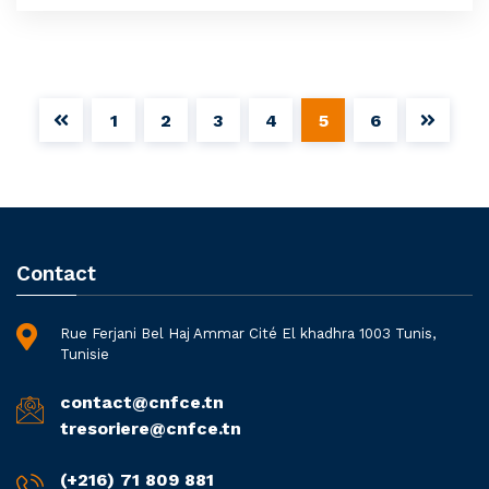
1
2
3
4
5
6
Contact
Rue Ferjani Bel Haj Ammar Cité El khadhra 1003 Tunis,
Tunisie
contact@cnfce.tn
tresoriere@cnfce.tn
(+216) 71 809 881