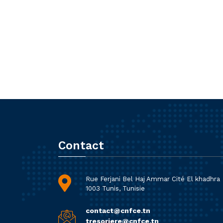
Contact
Rue Ferjani Bel Haj Ammar Cité El khadhra
1003 Tunis, Tunisie
contact@cnfce.tn
tresoriere@cnfce.tn