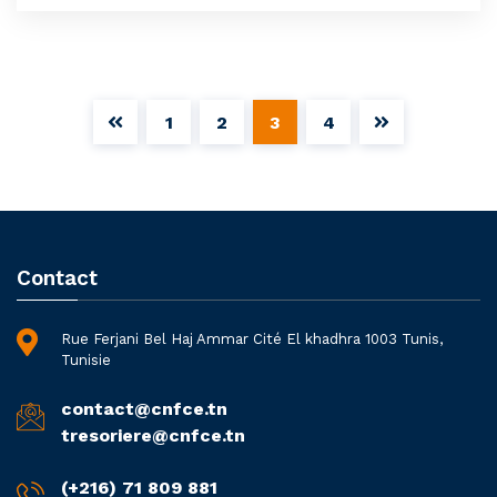
1
2
3
4
Contact
Rue Ferjani Bel Haj Ammar Cité El khadhra 1003 Tunis,
Tunisie
contact@cnfce.tn
tresoriere@cnfce.tn
(+216) 71 809 881