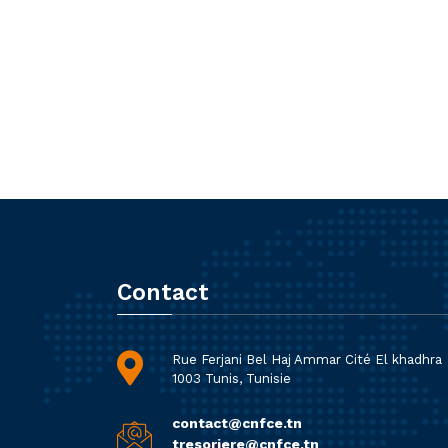
Contact
Rue Ferjani Bel Haj Ammar Cité El khadhra
1003 Tunis, Tunisie
contact@cnfce.tn
tresoriere@cnfce.tn