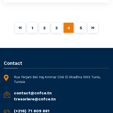
1
2
3
4
5
Contact
Rue Ferjani Bel Haj Ammar Cité El khadhra 1003 Tunis,
Tunisie
contact@cnfce.tn
tresoriere@cnfce.tn
(+216) 71 809 881